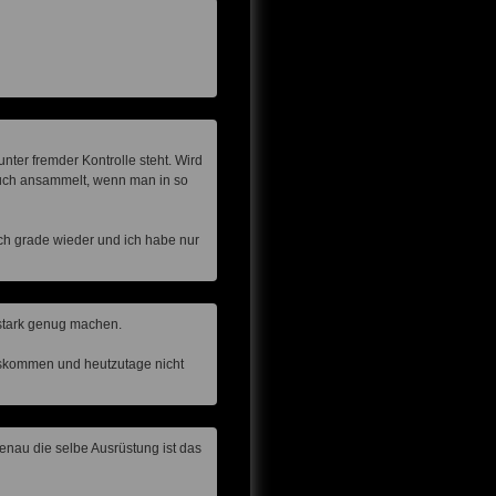
ter fremder Kontrolle steht. Wird
auch ansammelt, wenn man in so
 ich grade wieder und ich habe nur
 stark genug machen.
uskommen und heutzutage nicht
nau die selbe Ausrüstung ist das