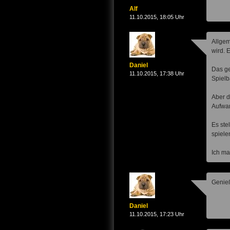
Alf
11.10.2015, 18:05 Uhr
Allgem
wird. 
Daniel
Das ge
11.10.2015, 17:38 Uhr
Spielb
Aber d
Aufwan
Es ste
spiele
Ich ma
Genieß
Daniel
11.10.2015, 17:23 Uhr