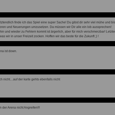
etztendlich finde ich das Spiel eine super Sache! Du gibst dir sehr viel mühe und bi
ieren und Neuerungen umzusetzen. Da müssen wir Dir alle ein lob aussprechen!
hin und wieder zu Fehlern kommt ist ärgerlich, aber für mich verschmerzbar! Letztend
was wir in unser Freizeit zocken. Hoffen wir das beste für die Zukunft ;) !
ena ist down.
h nicht....auf der karte gehts ebenfalls nicht
n der Arena nicht Angreifen!!!