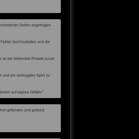
erschiedenen Seiten angetragen
f Fehler durchzutesten und die
ür so ein Nebenbei-Projekt zuviel
ein und ein verbuggtes Spiel zu
Spielen auf eigene Gefahr."
schon gefunden und gefixed.