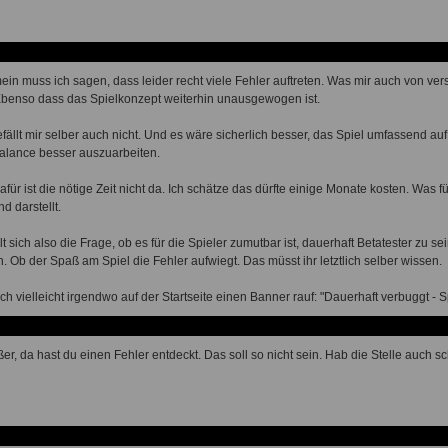
ein muss ich sagen, dass leider recht viele Fehler auftreten. Was mir auch von v
Ebenso dass das Spielkonzept weiterhin unausgewogen ist.
fällt mir selber auch nicht. Und es wäre sicherlich besser, das Spiel umfassend au
alance besser auszuarbeiten.
afür ist die nötige Zeit nicht da. Ich schätze das dürfte einige Monate kosten. Was f
d darstellt.
llt sich also die Frage, ob es für die Spieler zumutbar ist, dauerhaft Betatester zu s
n. Ob der Spaß am Spiel die Fehler aufwiegt. Das müsst ihr letztlich selber wissen.
ch vielleicht irgendwo auf der Startseite einen Banner rauf: "Dauerhaft verbuggt - 
er, da hast du einen Fehler entdeckt. Das soll so nicht sein. Hab die Stelle auch 