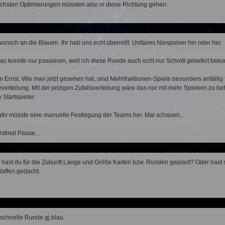
chsten Optimierungen müssten also in diese Richtung gehen.
unsch an die Blauen. Ihr hab uns echt überrollt. Unfaires Niespulver hin oder her.
as konnte nur passieren, weil ich diese Runde auch echt nur Schrott geliefert bekom
m Ernst. Wie man jetzt gesehen hat, sind Mehrfraktionen-Spiele besonders anfäll
rverteilung. Mit der jetzigen Zufallsverteilung wäre das nur mit mehr Spielern zu 
 Startspieler.
ativ müsste eine manuelle Festlegung der Teams her. Mal schauen...
erstmal Pause...
 hast du für die Zukunft Länge und Größe Karten bzw. Runden geplant? Oder has
affen gedacht.
schnelle Runde gj blau.