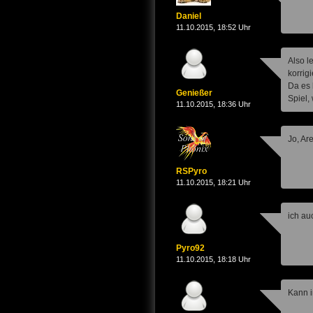
Daniel
11.10.2015, 18:52 Uhr
Also l
korrig
Da es 
Genießer
Spiel, 
11.10.2015, 18:36 Uhr
Jo, Ar
RSPyro
11.10.2015, 18:21 Uhr
ich auc
Pyro92
11.10.2015, 18:18 Uhr
Kann i