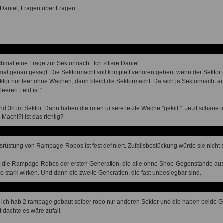
Daniel, Fragen über Fragen...
hmal eine Frage zur Sektormacht. Ich zitiere Daniel:
al genau gesagt: Die Sektormacht soll komplett verloren gehen, wenn der Sektor un
ktor nur leer ohne Wachen, dann bleibt die Sektormacht. Da sich ja Sektormacht 
leeren Feld ist."
and 3h im Sektor. Dann haben die roten unsere letzte Wache "gekillt". Jetzt schaue
 Macht?! Ist das richtig?
srüstung von Rampage-Robos ist fest definiert. Zufallsbestückung würde sie nicht
t die Rampage-Robos der ersten Generation, die alle ohne Shop-Gegenstände a
o stark wirken. Und dann die zweite Generation, die fast unbesiegbar sind.
 ich hab 2 rampage gebaut selber robo nur anderen Sektor und die haben beide Ge
t dachte es wäre zufall.