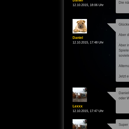
Daniel
Die nä
12.10.2015, 18:06 Uhr
Glückw
Aber d
Daniel
12.10.2015, 17:48 Uhr
Aber i
Spiele
soviele
Altern
Jetzt 
Daniel
oder W
Lexxx
12.10.2015, 17:47 Uhr
Super 