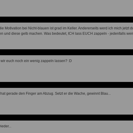
die Motivation bei Nicht-blauen ist grad im Keller. Andererseits werd ich mich jetz
n und diese gelb machen. Was bedeutet, ICH lass EUCH zappeln - jedenfalls wenn
 wir euch noch ein wenig zappeln lassen? :D
g hat gerade den Finger am Abzug. Setzt er die Wache, gewinnt Blau...
ieder...