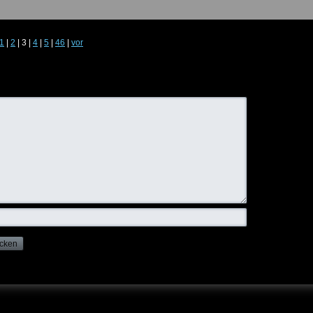
1
|
2
|
3
|
4
|
5
|
46
|
vor