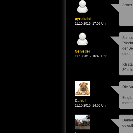
Armer 
pyroheini
11.10.2015, 17:08 Uhr
So noc
"Nochm
der Se
Genießer
einem 
11.10.2015, 16:48 Uhr
Ich st
30 min
Die Au
Es gib
Daniel
mehr s
11.10.2015, 14:50 Uhr
Daniel
gewoll