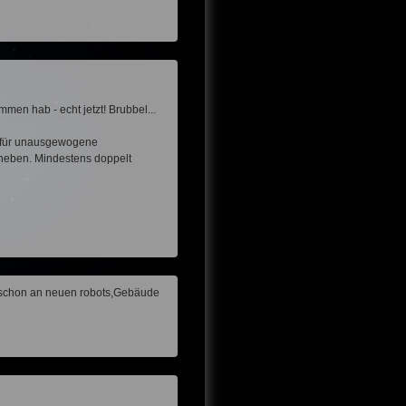
men hab - echt jetzt! Brubbel...
ig für unausgewogene
beheben. Mindestens doppelt
t schon an neuen robots,Gebäude