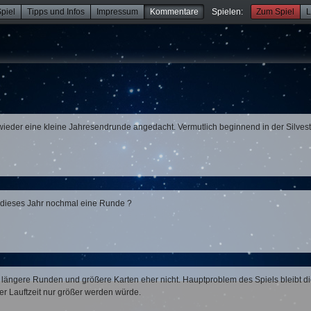
piel
Tipps und Infos
Impressum
Kommentare
Spielen:
Zum Spiel
L
 wieder eine kleine Jahresendrunde angedacht. Vermutlich beginnend in der Silves
t dieses Jahr nochmal eine Runde ?
 längere Runden und größere Karten eher nicht. Hauptproblem des Spiels bleibt d
er Lauftzeit nur größer werden würde.