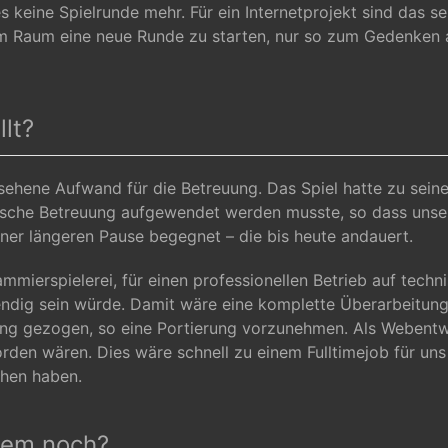
 es keine Spielrunde mehr. Für ein Internetprojekt sind da
l im Raum eine neue Runde zu starten, nur so zum Gedenken 
lt?
sehene Aufwand für die Betreuung. Das Spiel hatte zu seine
ische Betreuung aufgewendet werden musste, so dass unsere
ner längeren Pause begegnet – die bis heute andauert.
rammierspielerei, für einen professionellen Betrieb auf tec
wendig sein würde. Damit wäre eine komplette Überarbeit
ung gezogen, so eine Portierung vorzunehmen. Als Webentw
rden wären. Dies wäre schnell zu einem Fulltimejob für un
ehen haben.
dem noch?