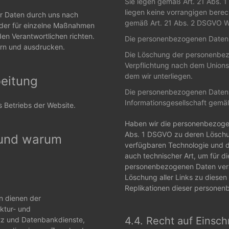
Sie legen gemäß Art. 21 Abs. 
liegen keine vorrangigen berec
er Daten durch uns nach
gemäß Art. 21 Abs. 2 DSGVO Wi
der für einzelne Maßnahmen
en Verantwortlichen richten.
Die personenbezogenen Daten 
ern und ausdrucken.
Die Löschung der personenbezog
Verpflichtung nach dem Unionsr
dem wir unterliegen.
beitung
Die personenbezogenen Daten 
Informationsgesellschaft gemä
Betriebs der Website.
Haben wir die personenbezogen
Abs. 1 DSGVO zu deren Löschung
 und warum
verfügbaren Technologie und
auch technischer Art, um für di
personenbezogenen Daten verar
Löschung aller Links zu diese
Replikationen dieser personen
n dienen der
ktur- und
4.4. Recht auf Einsc
atz und Datenbankdienste,