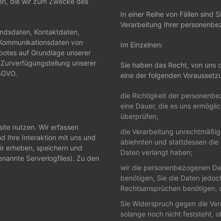
gen, die wir zum Zwecke des
In einer Reihe von Fällen sind 
Verarbeitung Ihrer personenbe
andsdaten, Kontaktdaten,
 Kommunikationsdaten von
Im Einzelnen:
botes auf Grundlage unserer
n Zurverfügungstellung unserer
Sie haben das Recht, von uns 
DSGVO.
eine der folgenden Voraussetz
die Richtigkeit der personenbe
eine Dauer, die es uns ermögli
überprüfen,
ite nutzen. Wir erfassen
die Verarbeitung unrechtmäßig
 Ihre Interaktion mit uns und
ablehnten und stattdessen di
ir erheben, speichern und
Daten verlangt haben;
nannte Serverlogfiles). Zu den
wir die personenbezogenen Dat
benötigen, Sie die Daten jedo
Rechtsansprüchen benötigen, 
Sie Widerspruch gegen die Ver
solange noch nicht feststeht,